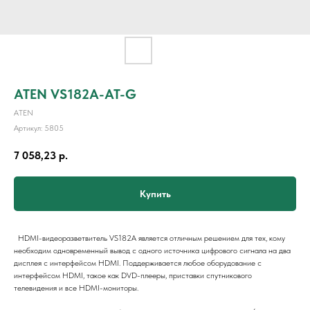
ATEN VS182A-AT-G
ATEN
Артикул:
5805
7 058,23
р.
Купить
HDMI-видеоразветвитель VS182A является отличным решением для тех, кому
необходим одновременный вывод с одного источника цифрового сигнала на два
дисплея с интерфейсом HDMI. Поддерживается любое оборудование с
интерфейсом HDMI, такое как DVD-плееры, приставки спутникового
телевидения и все HDMI-мониторы.